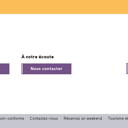
À votre écoute
s
Nous contacter
: non-conforme
Contactez-nous
Réservez un weekend
Tourisme e