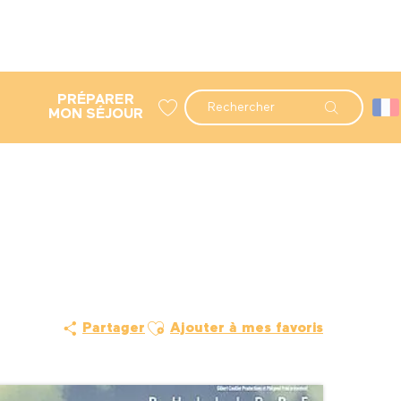
PRÉPARER
Recherche
MON SÉJOUR
Voir les favoris
Ajouter aux favoris
Partager
Ajouter à mes favoris