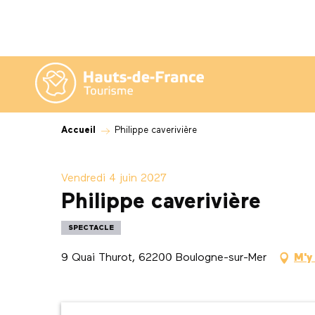
Aller
au
contenu
principal
Accueil
Philippe caverivière
Vendredi 4 juin 2027
Philippe caverivière
SPECTACLE
9 Quai Thurot, 62200 Boulogne-sur-Mer
M'y