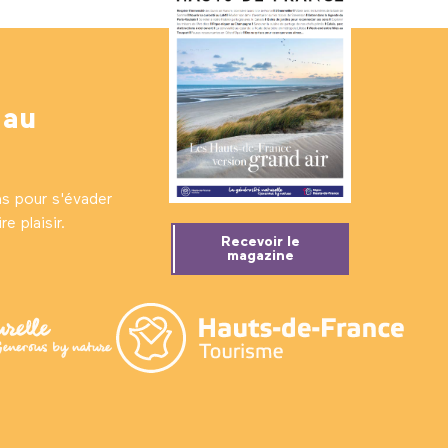
 au
ns pour s'évader
e plaisir.
Recevoir le
magazine