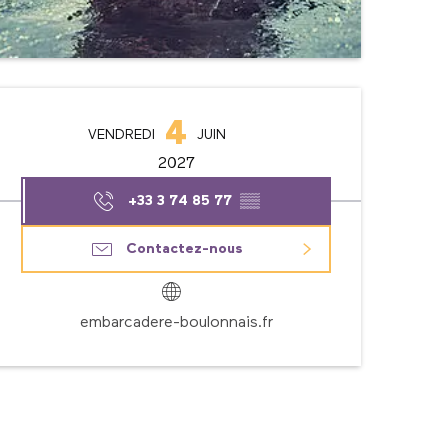
Ouverture et coordonné
4
VENDREDI
JUIN
2027
+33 3 74 85 77
▒▒
Contactez-nous
embarcadere-boulonnais.fr