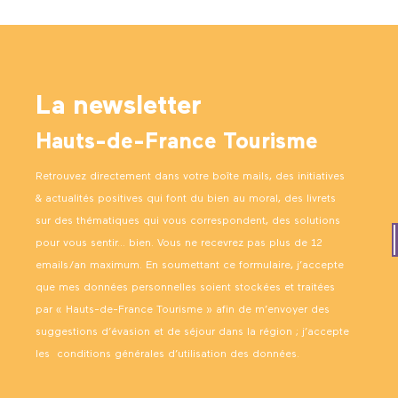
La newsletter
Hauts-de-France Tourisme
Retrouvez directement dans votre boîte mails, des initiatives
& actualités positives qui font du bien au moral, des livrets
sur des thématiques qui vous correspondent, des solutions
pour vous sentir… bien. Vous ne recevrez pas plus de 12
emails/an maximum. En soumettant ce formulaire, j’accepte
que mes données personnelles soient stockées et traitées
par « Hauts-de-France Tourisme » afin de m’envoyer des
suggestions d’évasion et de séjour dans la région ; j’accepte
les
conditions générales d’utilisation des données
.