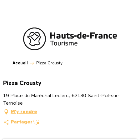
Aller
au
contenu
principal
Accueil
Pizza Crousty
Pizza Crousty
19 Place du Maréchal Leclerc, 62130 Saint-Pol-sur-
Ternoise
M'y rendre
Ajouter aux favoris
Partager