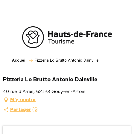
Aller
au
contenu
principal
Accueil
Pizzeria Lo Brutto Antonio Dainville
Pizzeria Lo Brutto Antonio Dainville
40 rue d'Arras, 62123 Gouy-en-Artois
M'y rendre
Ajouter aux favoris
Partager
Ouverture et coordonnées