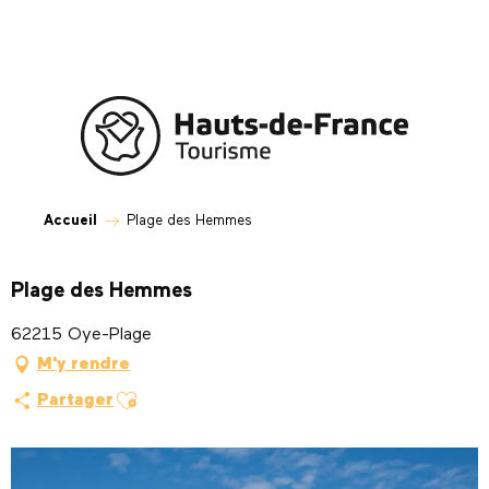
Aller
au
contenu
principal
Accueil
Plage des Hemmes
Plage des Hemmes
62215 Oye-Plage
M'y rendre
Ajouter aux favoris
Partager