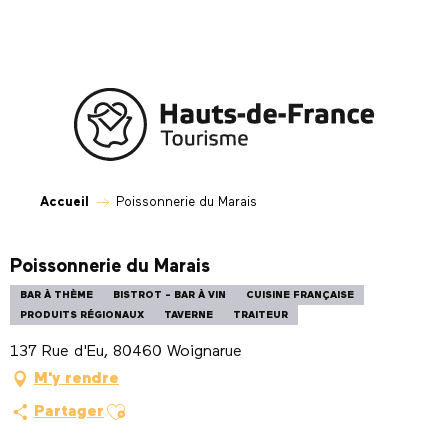
Aller
au
contenu
principal
Accueil
Poissonnerie du Marais
Poissonnerie du Marais
BAR À THÈME
BISTROT - BAR À VIN
CUISINE FRANÇAISE
PRODUITS RÉGIONAUX
TAVERNE
TRAITEUR
137 Rue d'Eu, 80460 Woignarue
M'y rendre
Ajouter aux favoris
Partager