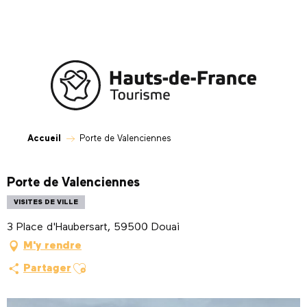
Aller
au
contenu
principal
Accueil
Porte de Valenciennes
Porte de Valenciennes
VISITES DE VILLE
3 Place d'Haubersart, 59500 Douai
M'y rendre
Ajouter aux favoris
Partager