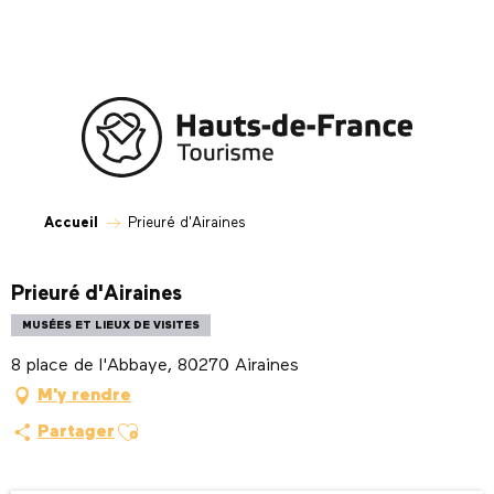
Aller
au
contenu
principal
Accueil
Prieuré d'Airaines
Prieuré d'Airaines
MUSÉES ET LIEUX DE VISITES
8 place de l'Abbaye, 80270 Airaines
M'y rendre
Ajouter aux favoris
Partager