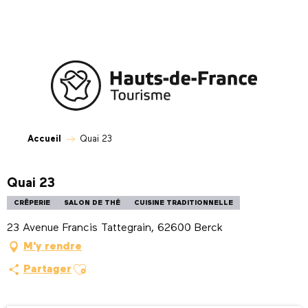
Aller
au
contenu
principal
Accueil
Quai 23
Quai 23
CRÊPERIE
SALON DE THÉ
CUISINE TRADITIONNELLE
23 Avenue Francis Tattegrain, 62600 Berck
M'y rendre
Ajouter aux favoris
Partager