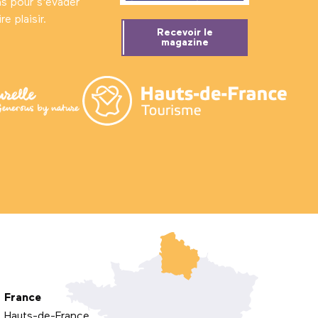
ns pour s'évader
e plaisir.
Recevoir le
magazine
France
Hauts-de-France