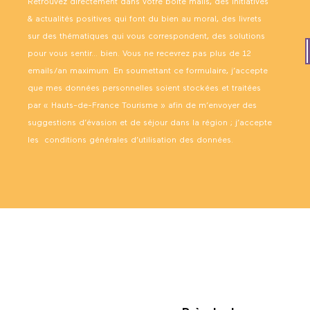
Retrouvez directement dans votre boîte mails, des initiatives
& actualités positives qui font du bien au moral, des livrets
sur des thématiques qui vous correspondent, des solutions
pour vous sentir… bien. Vous ne recevrez pas plus de 12
emails/an maximum. En soumettant ce formulaire, j’accepte
que mes données personnelles soient stockées et traitées
par « Hauts-de-France Tourisme » afin de m’envoyer des
suggestions d’évasion et de séjour dans la région ; j’accepte
les
conditions générales d’utilisation des données
.