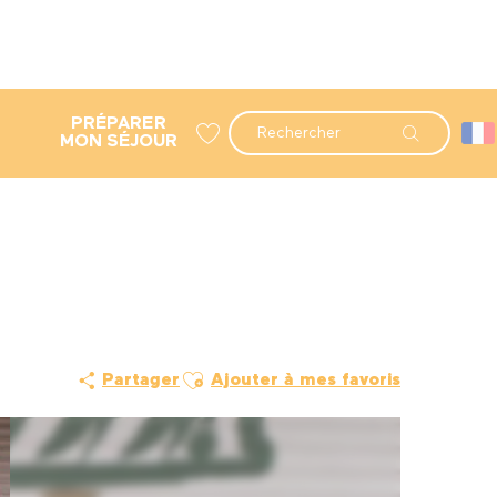
PRÉPARER
Recherche
MON SÉJOUR
Voir les favoris
Ajouter aux favoris
Partager
Ajouter à mes favoris