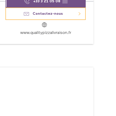
+33 3 21 05 08
▒▒
Contactez-nous
www.qualitypizzalivraison.fr