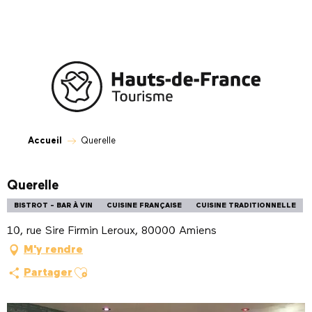
Aller
au
contenu
principal
Accueil
Querelle
Querelle
BISTROT - BAR À VIN
CUISINE FRANÇAISE
CUISINE TRADITIONNELLE
10, rue Sire Firmin Leroux, 80000 Amiens
M'y rendre
Ajouter aux favoris
Partager