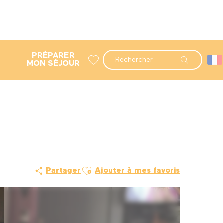
PRÉPARER
Recherche
MON SÉJOUR
Voir les favoris
Ajouter aux favoris
Partager
Ajouter à mes favoris