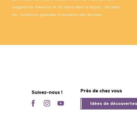
suggestions d’évasion et de séjour dans la région ; j’accepte
les
conditions générales d’utilisation des données
.
Près de chez vous
Suivez-nous !
Idées de découverte