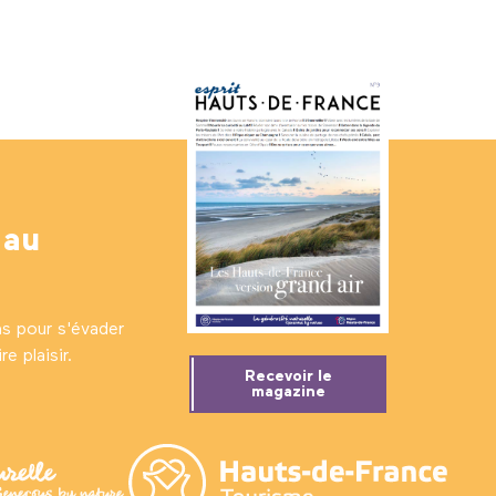
 au
ns pour s'évader
e plaisir.
Recevoir le
magazine