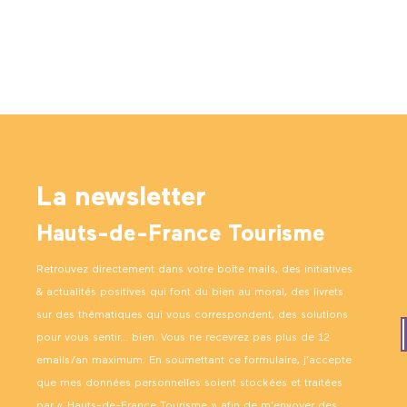
La newsletter
Hauts-de-France Tourisme
Retrouvez directement dans votre boîte mails, des initiatives
& actualités positives qui font du bien au moral, des livrets
sur des thématiques qui vous correspondent, des solutions
pour vous sentir… bien. Vous ne recevrez pas plus de 12
emails/an maximum. En soumettant ce formulaire, j’accepte
que mes données personnelles soient stockées et traitées
par « Hauts-de-France Tourisme » afin de m’envoyer des