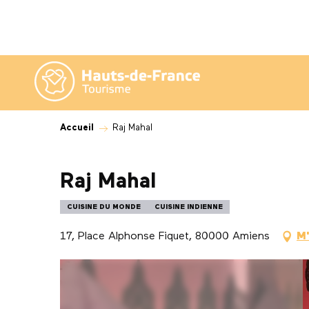
Aller
au
contenu
principal
Accueil
Raj Mahal
Raj Mahal
CUISINE DU MONDE
CUISINE INDIENNE
17, Place Alphonse Fiquet, 80000 Amiens
M'