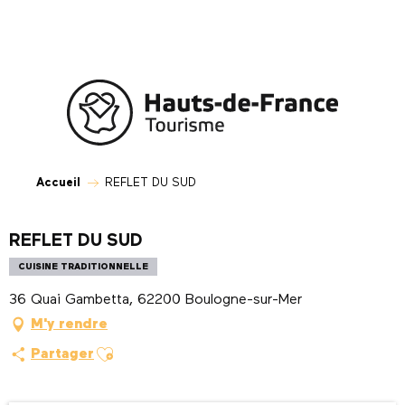
Aller
au
contenu
principal
Accueil
REFLET DU SUD
REFLET DU SUD
CUISINE TRADITIONNELLE
36 Quai Gambetta, 62200 Boulogne-sur-Mer
M'y rendre
Ajouter aux favoris
Partager