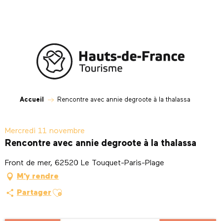
Aller
au
contenu
principal
Accueil
Rencontre avec annie degroote à la thalassa
Mercredi 11 novembre
Rencontre avec annie degroote à la thalassa
Front de mer, 62520 Le Touquet-Paris-Plage
M'y rendre
Ajouter aux favoris
Partager