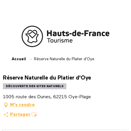
Aller
au
contenu
principal
Accueil
Réserve Naturelle du Platier d'Oye
Réserve Naturelle du Platier d'Oye
DÉCOUVERTE DES SITES NATURELS
1005 route des Dunes, 62215 Oye-Plage
M'y rendre
Ajouter aux favoris
Partager