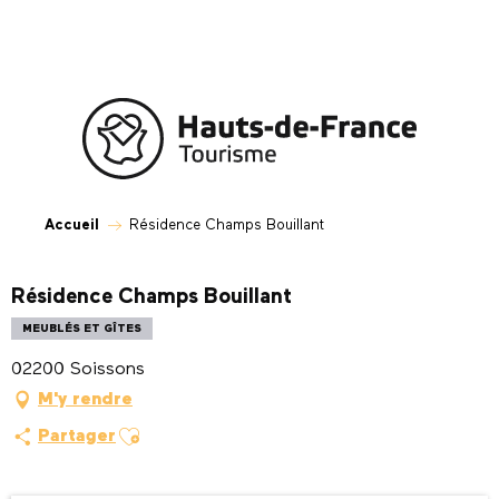
Aller
au
contenu
principal
Accueil
Résidence Champs Bouillant
Résidence Champs Bouillant
MEUBLÉS ET GÎTES
02200 Soissons
M'y rendre
Ajouter aux favoris
Partager