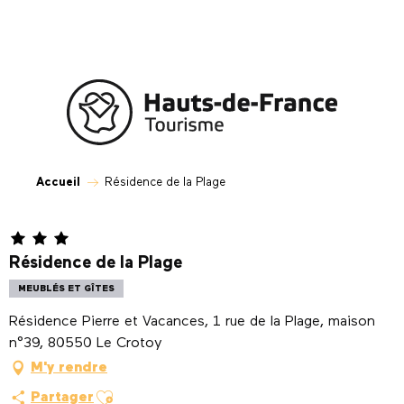
Aller
au
contenu
principal
Accueil
Résidence de la Plage
Résidence de la Plage
MEUBLÉS ET GÎTES
Résidence Pierre et Vacances, 1 rue de la Plage, maison
n°39, 80550 Le Crotoy
M'y rendre
Ajouter aux favoris
Partager