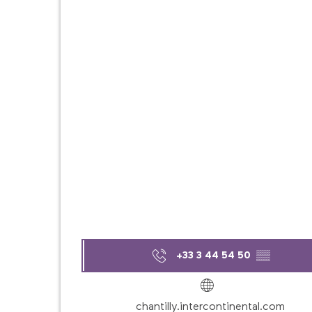
+33 3 44 54 50
▒▒
chantilly.intercontinental.com