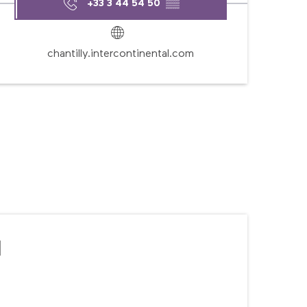
+33 3 44 54 50
▒▒
chantilly.intercontinental.com
l