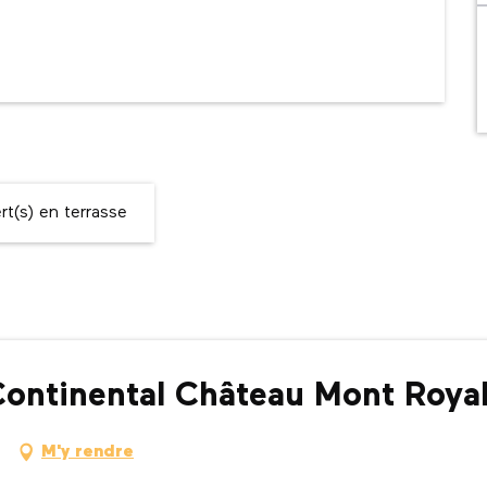
t(s) en terrasse
rContinental Château Mont Roya
M'y rendre