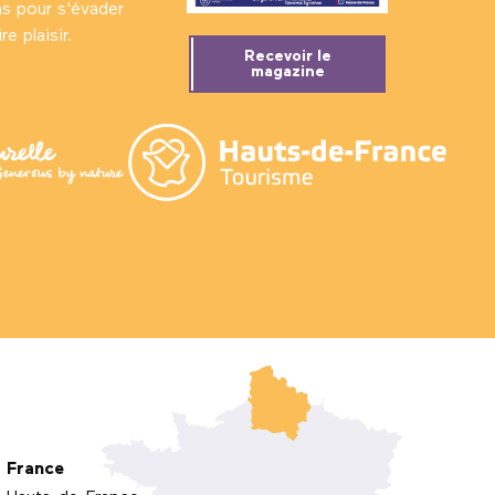
ns pour s'évader
e plaisir.
Recevoir le
magazine
France