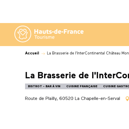
Aller
au
contenu
principal
Accueil
La Brasserie de l'InterContinental Château Mon
La Brasserie de l'InterC
BISTROT - BAR À VIN
CUISINE FRANÇAISE
CUISINE GAST
Route de Plailly, 60520 La Chapelle-en-Serval