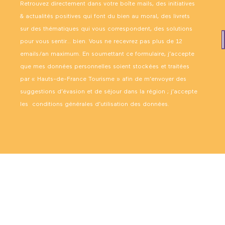
Retrouvez directement dans votre boîte mails, des initiatives
& actualités positives qui font du bien au moral, des livrets
sur des thématiques qui vous correspondent, des solutions
pour vous sentir… bien. Vous ne recevrez pas plus de 12
emails/an maximum. En soumettant ce formulaire, j’accepte
que mes données personnelles soient stockées et traitées
par « Hauts-de-France Tourisme » afin de m’envoyer des
suggestions d’évasion et de séjour dans la région ; j’accepte
les
conditions générales d’utilisation des données
.