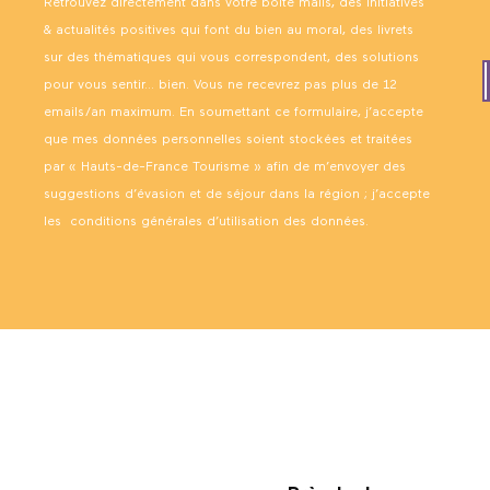
Retrouvez directement dans votre boîte mails, des initiatives
& actualités positives qui font du bien au moral, des livrets
sur des thématiques qui vous correspondent, des solutions
pour vous sentir… bien. Vous ne recevrez pas plus de 12
emails/an maximum. En soumettant ce formulaire, j’accepte
que mes données personnelles soient stockées et traitées
par « Hauts-de-France Tourisme » afin de m’envoyer des
suggestions d’évasion et de séjour dans la région ; j’accepte
les
conditions générales d’utilisation des données
.