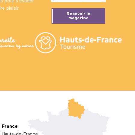
ns pour s'évader
e plaisir.
Recevoir le
magazine
France
Hauts-de-France