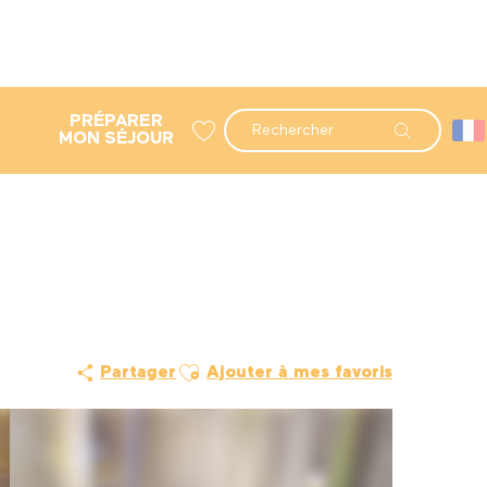
PRÉPARER
Recherche
MON SÉJOUR
Voir les favoris
Ajouter aux favoris
Partager
Ajouter à mes favoris