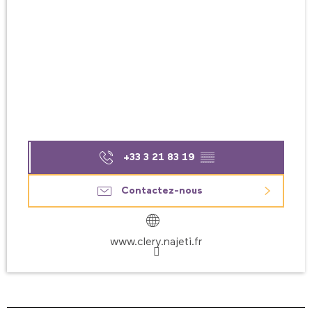
+33 3 21 83 19
▒▒
Contactez-nous
www.clery.najeti.fr