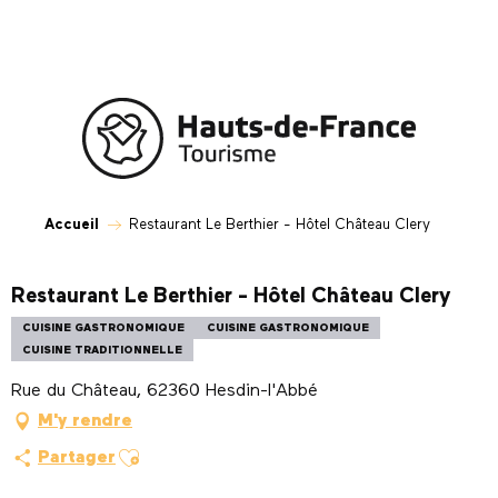
Aller
au
contenu
principal
Accueil
Restaurant Le Berthier - Hôtel Château Clery
Restaurant Le Berthier - Hôtel Château Clery
CUISINE GASTRONOMIQUE
CUISINE GASTRONOMIQUE
CUISINE TRADITIONNELLE
Rue du Château, 62360 Hesdin-l'Abbé
M'y rendre
Ajouter aux favoris
Partager