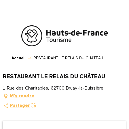
Aller
au
contenu
principal
Accueil
RESTAURANT LE RELAIS DU CHÂTEAU
RESTAURANT LE RELAIS DU CHÂTEAU
1 Rue des Charitables, 62700 Bruay-la-Buissière
M'y rendre
Ajouter aux favoris
Partager
Ouverture et coordonnées