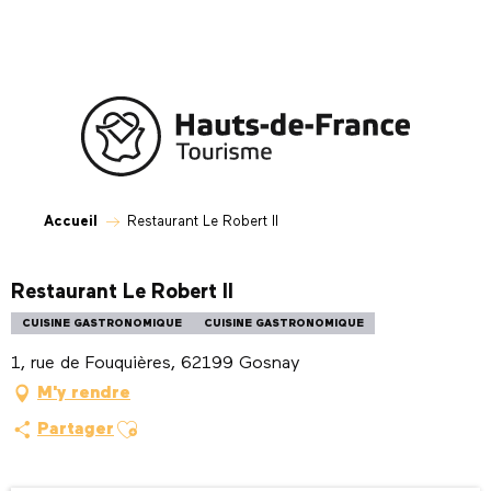
Aller
au
contenu
principal
Accueil
Restaurant Le Robert II
Restaurant Le Robert II
CUISINE GASTRONOMIQUE
CUISINE GASTRONOMIQUE
1, rue de Fouquières, 62199 Gosnay
M'y rendre
Ajouter aux favoris
Partager