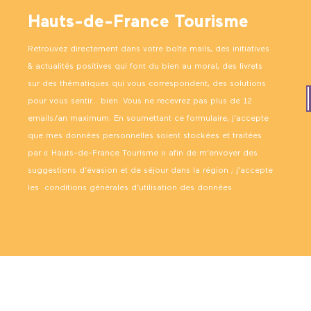
Hauts-de-France Tourisme
Retrouvez directement dans votre boîte mails, des initiatives
& actualités positives qui font du bien au moral, des livrets
sur des thématiques qui vous correspondent, des solutions
pour vous sentir… bien. Vous ne recevrez pas plus de 12
emails/an maximum. En soumettant ce formulaire, j’accepte
que mes données personnelles soient stockées et traitées
par « Hauts-de-France Tourisme » afin de m’envoyer des
suggestions d’évasion et de séjour dans la région ; j’accepte
les
conditions générales d’utilisation des données
.