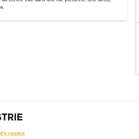
du centre ville dans une rue piétonne. Une déco, 
e.
STRIE
M'y rendre