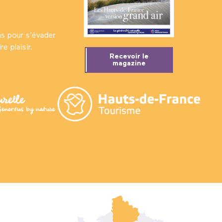
ns pour s'évader
e plaisir.
Recevoir le
magazine