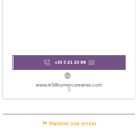
+33 3 21 23 88
▒▒
www.le58bymercurearras.com
Signaler une erreur