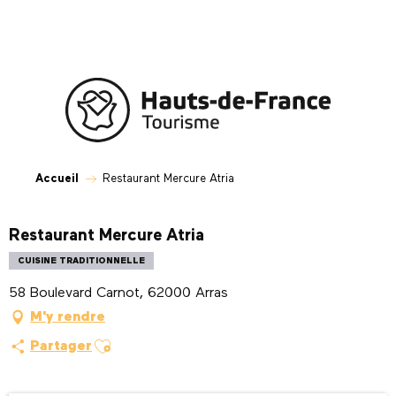
Aller
au
contenu
principal
Accueil
Restaurant Mercure Atria
Restaurant Mercure Atria
CUISINE TRADITIONNELLE
58 Boulevard Carnot, 62000 Arras
M'y rendre
Ajouter aux favoris
Partager