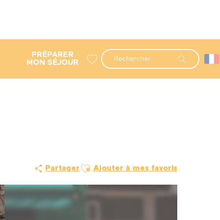
PRÉPARER
Recherche
MON SÉJOUR
Voir les favoris
Ajouter aux favoris
Partager
Ajouter à mes favoris