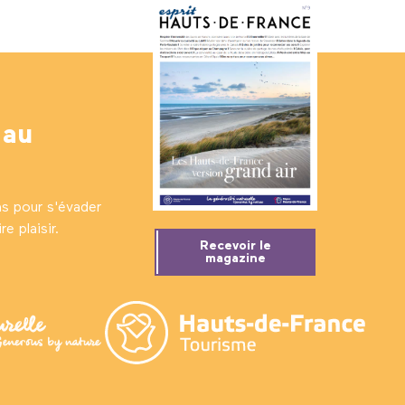
 au
ns pour s'évader
e plaisir.
Recevoir le
magazine