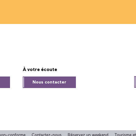
À votre écoute
s
Nous contacter
: non-conforme
Contactez-nous
Réservez un weekend
Tourisme e