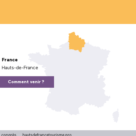
France
Hauts-de-France
Comment venir ?
t congrès
hautsdefrancetourisme.pro