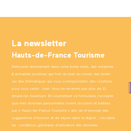
La newsletter
Hauts-de-France Tourisme
Retrouvez directement dans votre boîte mails, des initiatives
& actualités positives qui font du bien au moral, des livrets
sur des thématiques qui vous correspondent, des solutions
pour vous sentir… bien. Vous ne recevrez pas plus de 12
emails/an maximum. En soumettant ce formulaire, j’accepte
que mes données personnelles soient stockées et traitées
par « Hauts-de-France Tourisme » afin de m’envoyer des
suggestions d’évasion et de séjour dans la région ; j’accepte
les
conditions générales d’utilisation des données
.