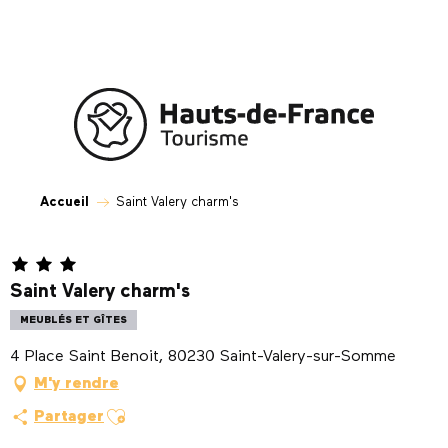
Aller
au
contenu
principal
Accueil
Saint Valery charm's
Saint Valery charm's
MEUBLÉS ET GÎTES
4 Place Saint Benoit, 80230 Saint-Valery-sur-Somme
M'y rendre
Ajouter aux favoris
Partager