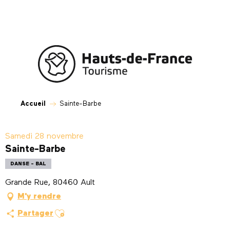
Aller
au
contenu
principal
Accueil
Sainte-Barbe
Samedi 28 novembre
Sainte-Barbe
DANSE - BAL
Grande Rue, 80460 Ault
M'y rendre
Ajouter aux favoris
Partager