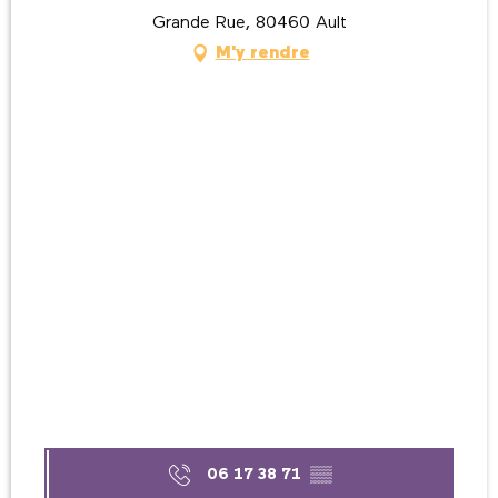
Grande Rue, 80460 Ault
M'y rendre
06 17 38 71
▒▒