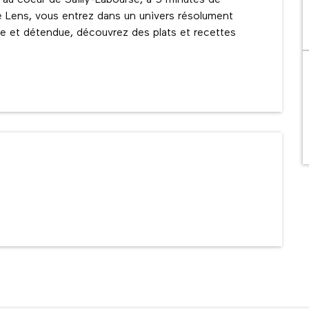
 au coeur de Sailly-Labourse, à 5 minutes de 
 Lens, vous entrez dans un univers résolument 
e et détendue, découvrez des plats et recettes 
ns