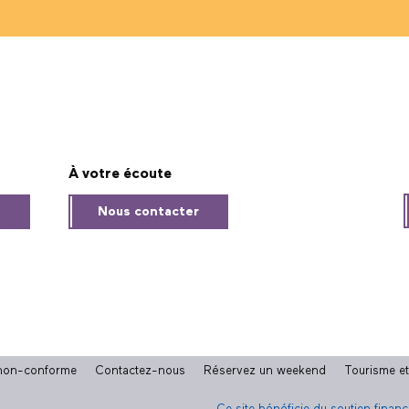
À votre écoute
s
Nous contacter
: non-conforme
Contactez-nous
Réservez un weekend
Tourisme e