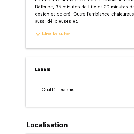
En franchissant la porte de cet établissement
Béthune, 35 minutes de Lille et 20 minutes de
design et coloré. Outre l'ambiance chaleureus
aussi délicieuses et...
Lire la suite
Offres de prestatio
Labels
Labels
Qualité Tourisme
Localisation