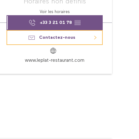
Horaires non définis
Voir les horaires
+33 3 21 01 78
▒▒
Contactez-nous
www.leplat-restaurant.com