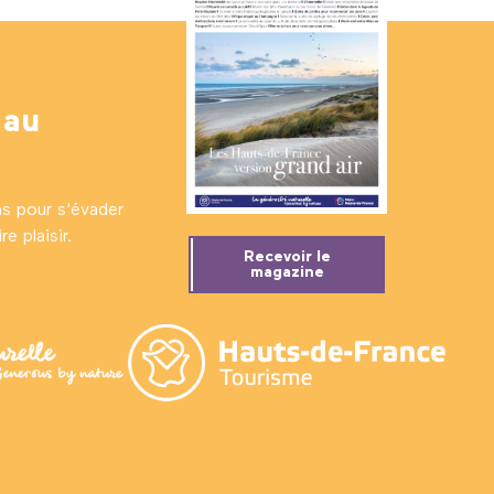
 au
ns pour s'évader
e plaisir.
Recevoir le
magazine