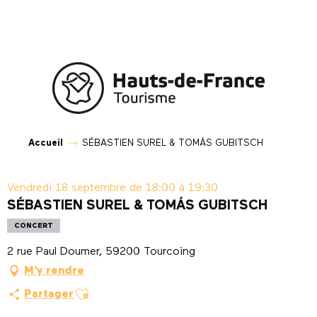
Aller
au
contenu
principal
Accueil
SÉBASTIEN SUREL & TOMÁS GUBITSCH
Vendredi 18 septembre de 18:00 à 19:30
SÉBASTIEN SUREL & TOMÁS GUBITSCH
CONCERT
2 rue Paul Doumer, 59200 Tourcoing
M'y rendre
Ajouter aux favoris
Partager