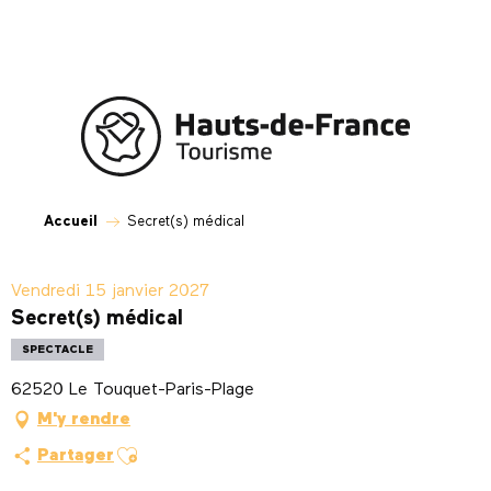
Aller
au
contenu
principal
Accueil
Secret(s) médical
Vendredi 15 janvier 2027
Secret(s) médical
SPECTACLE
62520 Le Touquet-Paris-Plage
M'y rendre
Ajouter aux favoris
Partager