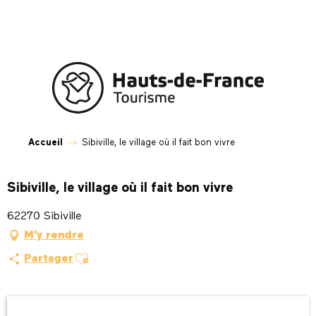
Aller
au
contenu
principal
Accueil
Sibiville, le village où il fait bon vivre
Sibiville, le village où il fait bon vivre
62270 Sibiville
M'y rendre
Ajouter aux favoris
Partager
Ouverture et coordonnées