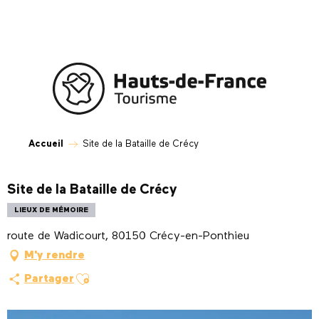
Aller
au
contenu
principal
Accueil
Site de la Bataille de Crécy
Site de la Bataille de Crécy
LIEUX DE MÉMOIRE
route de Wadicourt, 80150 Crécy-en-Ponthieu
M'y rendre
Ajouter aux favoris
Partager