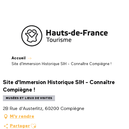
Aller
au
contenu
principal
Accueil
Site d'Immersion Historique SIH - Connaître Compiègne !
Site d'Immersion Historique SIH - Connaître
Compiègne !
MUSÉES ET LIEUX DE VISITES
2B Rue d'Austerlitz, 60200 Compiègne
M'y rendre
Ajouter aux favoris
Partager