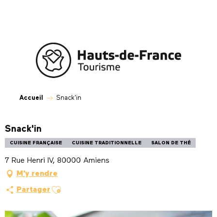
Aller
au
contenu
principal
Accueil
Snack'in
Snack'in
CUISINE FRANÇAISE
CUISINE TRADITIONNELLE
SALON DE THÉ
7 Rue Henri IV, 80000 Amiens
M'y rendre
Ajouter aux favoris
Partager