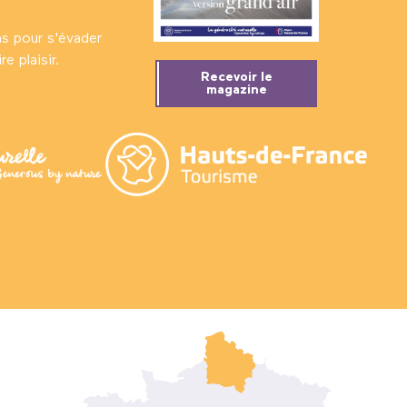
ns pour s'évader
e plaisir.
Recevoir le
magazine