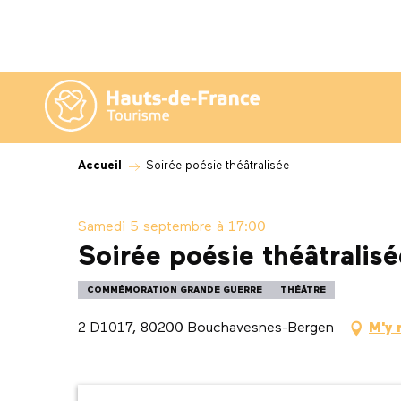
Aller
au
contenu
principal
Accueil
Soirée poésie théâtralisée
Samedi 5 septembre à 17:00
Soirée poésie théâtralisé
COMMÉMORATION GRANDE GUERRE
THÉÂTRE
2 D1017, 80200 Bouchavesnes-Bergen
M'y 