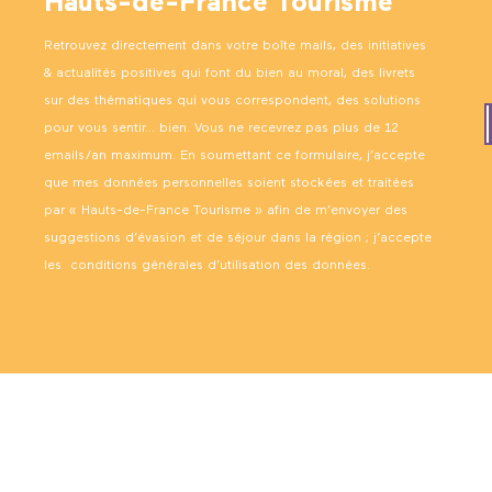
Hauts-de-France Tourisme
Retrouvez directement dans votre boîte mails, des initiatives
& actualités positives qui font du bien au moral, des livrets
sur des thématiques qui vous correspondent, des solutions
pour vous sentir… bien. Vous ne recevrez pas plus de 12
emails/an maximum. En soumettant ce formulaire, j’accepte
que mes données personnelles soient stockées et traitées
par « Hauts-de-France Tourisme » afin de m’envoyer des
suggestions d’évasion et de séjour dans la région ; j’accepte
les
conditions générales d’utilisation des données
.