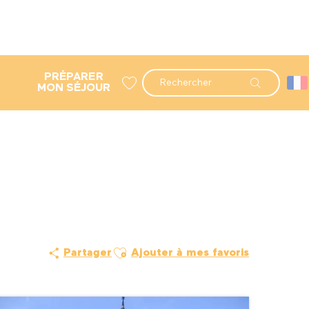
PRÉPARER
Recherche
MON SÉJOUR
Voir les favoris
Ajouter aux favoris
Partager
Ajouter à mes favoris