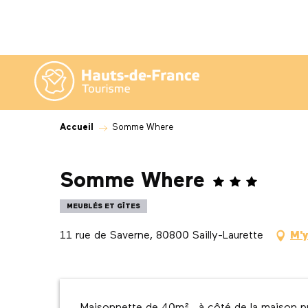
Aller
au
contenu
principal
Accueil
Somme Where
Somme Where
MEUBLÉS ET GÎTES
11 rue de Saverne, 80800 Sailly-Laurette
M'y
Description