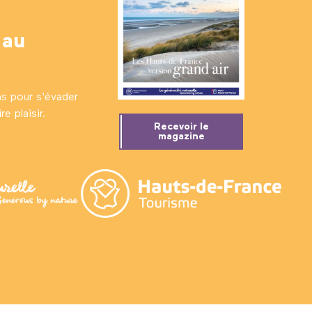
 au
ns pour s'évader
e plaisir.
Recevoir le
magazine