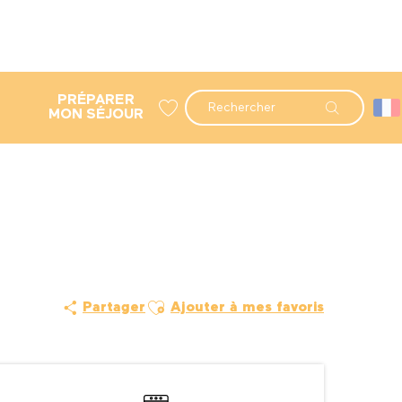
PRÉPARER
Recherche
MON SÉJOUR
Voir les favoris
Ajouter aux favoris
Partager
Ajouter à mes favoris
Ouverture et coordonné