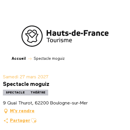
Aller
au
contenu
principal
Accueil
Spectacle moguiz
Samedi 27 mars 2027
Spectacle moguiz
SPECTACLE
THÉÂTRE
9 Quai Thurot, 62200 Boulogne-sur-Mer
M'y rendre
Ajouter aux favoris
Partager