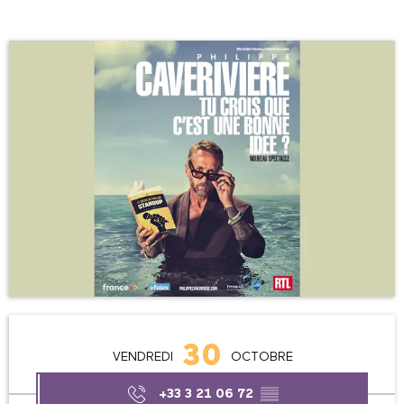
Ouverture et coordonnées
30
VENDREDI
OCTOBRE
+33 3 21 06 72
▒▒