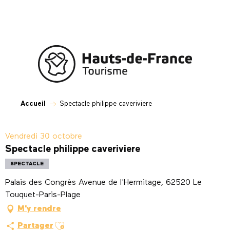
Aller
au
contenu
principal
Accueil
Spectacle philippe caveriviere
Vendredi 30 octobre
Spectacle philippe caveriviere
SPECTACLE
Palais des Congrès Avenue de l'Hermitage, 62520 Le
Touquet-Paris-Plage
M'y rendre
Ajouter aux favoris
Partager