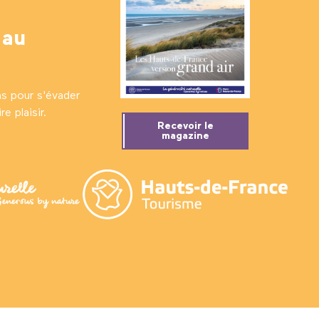
 au
ns pour s'évader
e plaisir.
Recevoir le
magazine