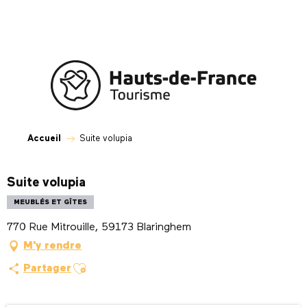
Aller
au
contenu
principal
Accueil
Suite volupia
Suite volupia
MEUBLÉS ET GÎTES
770 Rue Mitrouille, 59173 Blaringhem
M'y rendre
Ajouter aux favoris
Partager