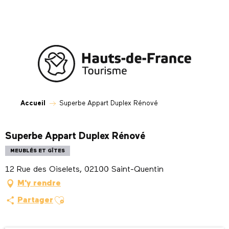
Aller
au
contenu
principal
Accueil
Superbe Appart Duplex Rénové
Superbe Appart Duplex Rénové
MEUBLÉS ET GÎTES
12 Rue des Oiselets, 02100 Saint-Quentin
M'y rendre
Ajouter aux favoris
Partager