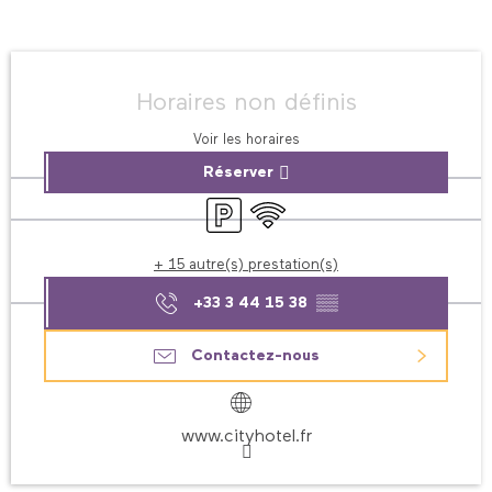
Ouverture et coordonnées
Horaires non définis
Voir les horaires
Réserver
Parking
WiFi
+ 15 autre(s) prestation(s)
+33 3 44 15 38
▒▒
Contactez-nous
www.cityhotel.fr