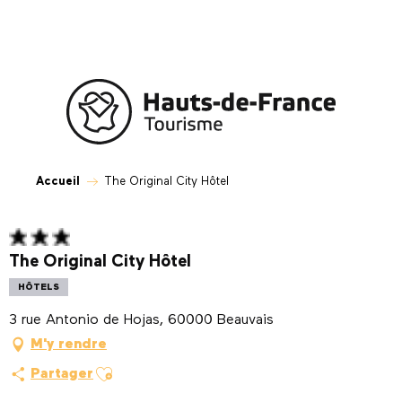
Aller
au
contenu
principal
Accueil
The Original City Hôtel
The Original City Hôtel
HÔTELS
3 rue Antonio de Hojas, 60000 Beauvais
M'y rendre
Ajouter aux favoris
Partager