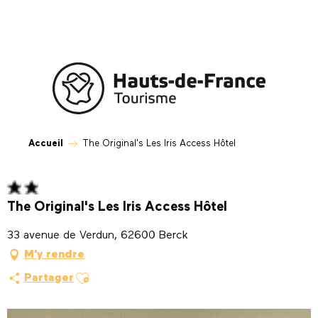
Aller
au
contenu
principal
Accueil
The Original's Les Iris Access Hôtel
The Original's Les Iris Access Hôtel
33 avenue de Verdun, 62600 Berck
M'y rendre
Ajouter aux favoris
Partager