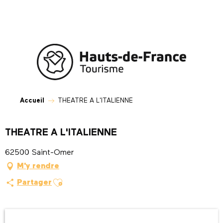
Aller
au
contenu
principal
Accueil
THEATRE A L'ITALIENNE
THEATRE A L'ITALIENNE
62500 Saint-Omer
M'y rendre
Ajouter aux favoris
Partager
Ouverture et coordonnées