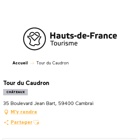
Aller
au
contenu
principal
Accueil
Tour du Caudron
Tour du Caudron
CHÂTEAUX
35 Boulevard Jean Bart, 59400 Cambrai
M'y rendre
Ajouter aux favoris
Partager