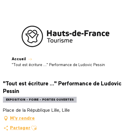
Aller
au
contenu
principal
Accueil
"Tout est écriture …" Performance de Ludovic Pessin
"Tout est écriture …" Performance de Ludovic
Pessin
EXPOSITION - FOIRE - PORTES OUVERTES
Place de la République Lille, Lille
M'y rendre
Ajouter aux favoris
Partager