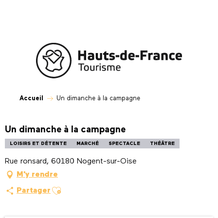
Aller
au
contenu
principal
Accueil
Un dimanche à la campagne
Un dimanche à la campagne
LOISIRS ET DÉTENTE
MARCHÉ
SPECTACLE
THÉÂTRE
Rue ronsard, 60180 Nogent-sur-Oise
M'y rendre
Ajouter aux favoris
Partager