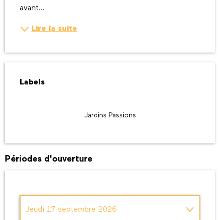
avant...
Lire la suite
Offres de prestations
Labels
Labels
Jardins Passions
Périodes d'ouverture
Jeudi 17 septembre 2026