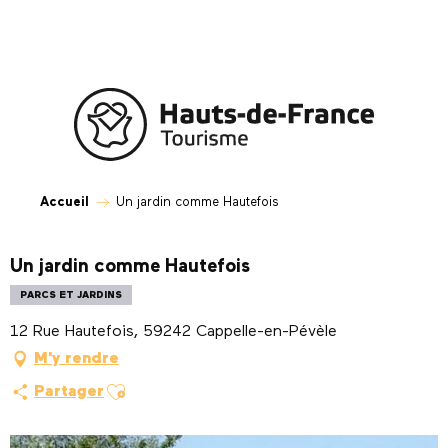
Aller
au
contenu
principal
Accueil
Un jardin comme Hautefois
Un jardin comme Hautefois
PARCS ET JARDINS
12 Rue Hautefois, 59242 Cappelle-en-Pévèle
M'y rendre
Ajouter aux favoris
Partager