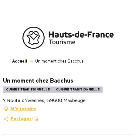
Aller
au
contenu
principal
Accueil
Un moment chez Bacchus
Un moment chez Bacchus
CUISINE TRADITIONNELLE
CUISINE TRADITIONNELLE
7 Route d'Avesnes, 59600 Maubeuge
M'y rendre
Ajouter aux favoris
Partager