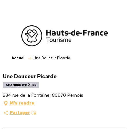
Aller
au
contenu
principal
Accueil
Une Douceur Picarde
Une Douceur Picarde
CHAMBRE D'HÔTES
234 rue de la Fontaine, 80670 Pernois
M'y rendre
Ajouter aux favoris
Partager