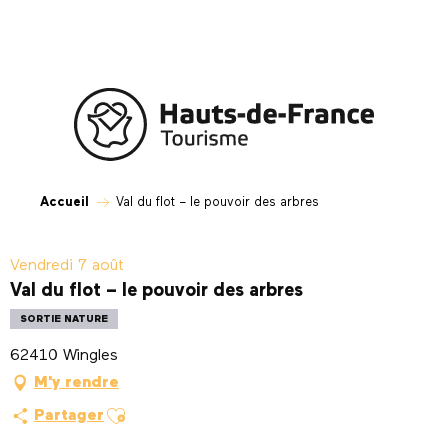
Aller
au
contenu
principal
Accueil
Val du flot – le pouvoir des arbres
Vendredi 7 août
Val du flot – le pouvoir des arbres
SORTIE NATURE
62410 Wingles
M'y rendre
Ajouter aux favoris
Partager